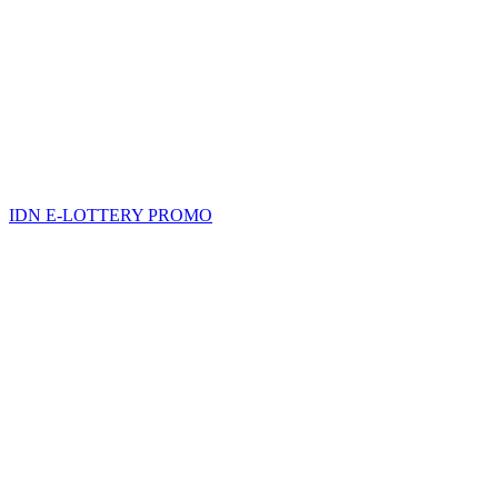
IDN E-LOTTERY
PROMO