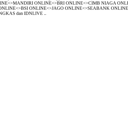
LINE<>MANDIRI ONLINE<>BRI ONLINE<>CIMB NIAGA ON
ONLINE<>BSI ONLINE<>JAGO ONLINE<>SEABANK ONLIN
NGKAS dan IDNLIVE ..