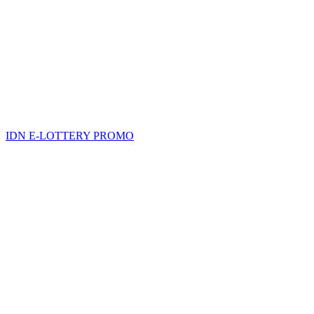
IDN E-LOTTERY
PROMO