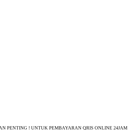
N PENTING ! UNTUK PEMBAYARAN QRIS ONLINE 24JAM