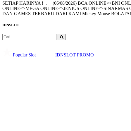
SETIAP HARINYA ! ..
(06/08/2026)
BCA ONLINE<>BNI ON
ONLINE<>MEGA ONLINE<>JENIUS ONLINE<>SINARMAS 
DAN GAMES TERBARU DARI KAMI Mickey Mouse BOLATA
IDNSLOT
Popular Slot
IDNSLOT
PROMO