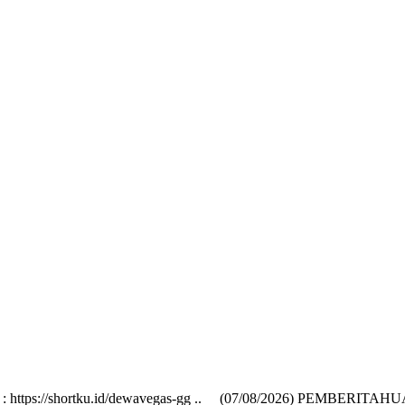
: https://shortku.id/dewavegas-gg ..
(07/08/2026)
PEMBERITAHUA