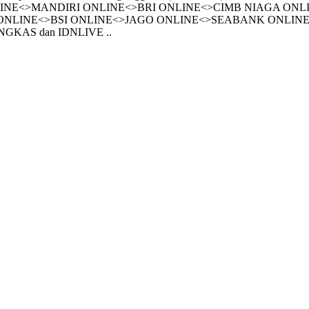
LINE<>MANDIRI ONLINE<>BRI ONLINE<>CIMB NIAGA ON
ONLINE<>BSI ONLINE<>JAGO ONLINE<>SEABANK ONLIN
NGKAS dan IDNLIVE ..