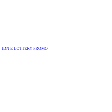
IDN E-LOTTERY
PROMO